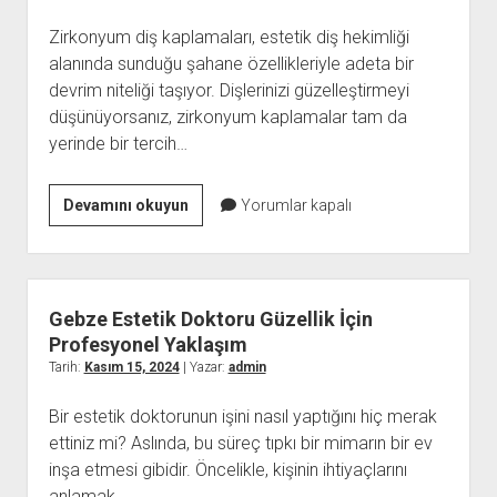
Zirkonyum diş kaplamaları, estetik diş hekimliği
alanında sunduğu şahane özellikleriyle adeta bir
devrim niteliği taşıyor. Dişlerinizi güzelleştirmeyi
düşünüyorsanız, zirkonyum kaplamalar tam da
yerinde bir tercih…
Zirkonyum
Devamını okuyun
Yorumlar kapalı
Diş
Kaplamaları
ile
Diş
Gebze Estetik Doktoru Güzellik İçin
Estetiğini
Profesyonel Yaklaşım
Zenginleştirin
Tarih:
Kasım 15, 2024
| Yazar:
admin
Bir estetik doktorunun işini nasıl yaptığını hiç merak
ettiniz mi? Aslında, bu süreç tıpkı bir mimarın bir ev
inşa etmesi gibidir. Öncelikle, kişinin ihtiyaçlarını
anlamak…