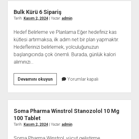
Süreli
Kullanımı
Bulk Kürü 6 Sipariş
İçin
Tarih:
Kasım 2, 2024
| Yazar:
admin
İpuçları
Hedef Belirleme ve Planlama Eğer hedefiniz kas
kütlesi artırmaksa, ilk adım net bir plan yapmaktır.
Hedeflerinizi belirlemek, yolculuğunuzun
başlangıcında çok önemli. Burada, günlük kalori
alımınızı…
Bulk
Devamını okuyun
Yorumlar kapalı
Kürü
6
Sipariş
Soma Pharma Winstrol Stanozolol 10 Mg
100 Tablet
Tarih:
Kasım 2, 2024
| Yazar:
admin
Soma Pharma Winstrol, vücut geliştirme