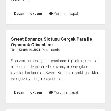
Gebze
Devamını okuyun
Yorumlar kapalı
Estetik
Doktoru
Güzellik
İçin
Sweet Bonanza Slotunu Gerçek Para ile
Profesyonel
Oynamak Güvenli mi
Yaklaşım
Tarih:
Kasım 14, 2024
| Yazar:
admin
Son zamanlarda şans oyunlarına ilgi artmışken, slot
makineleri de popülerlik kazanıyor. Öne çıkan
oyunlardan biri olan Sweet Bonanza, renkli grafikleri
ve eşsiz oynanışı ile oyuncuları…
Sweet
Devamını okuyun
Yorumlar kapalı
Bonanza
Slotunu
Gerçek