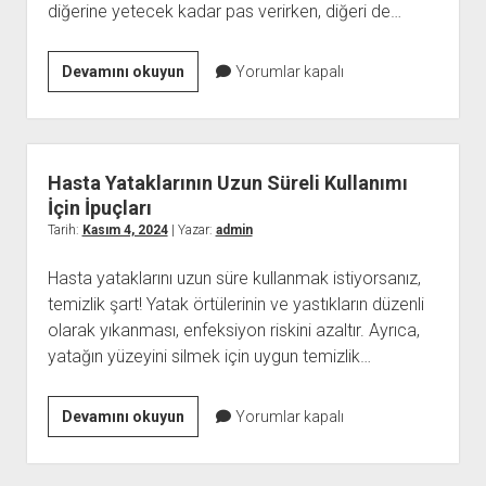
diğerine yetecek kadar pas verirken, diğeri de…
Futbol
Devamını okuyun
Yorumlar kapalı
ve
Aile
Başarıya
Ulaşan
Hasta Yataklarının Uzun Süreli Kullanımı
Kardeşler
İçin İpuçları
Tarih:
Kasım 4, 2024
| Yazar:
admin
Hasta yataklarını uzun süre kullanmak istiyorsanız,
temizlik şart! Yatak örtülerinin ve yastıkların düzenli
olarak yıkanması, enfeksiyon riskini azaltır. Ayrıca,
yatağın yüzeyini silmek için uygun temizlik…
Hasta
Devamını okuyun
Yorumlar kapalı
Yataklarının
Uzun