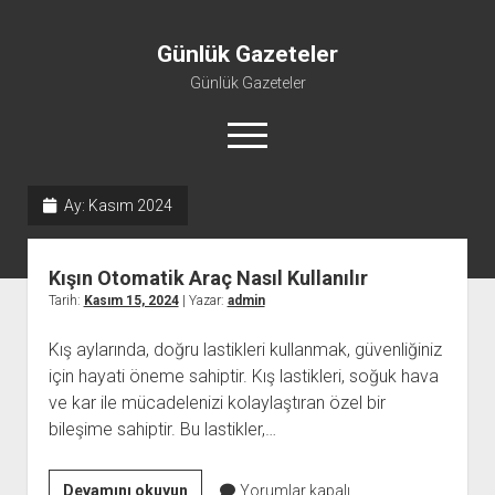
Günlük Gazeteler
Günlük Gazeteler
menüyü
aç
Ay:
Kasım 2024
Kışın Otomatik Araç Nasıl Kullanılır
Tarih:
Kasım 15, 2024
| Yazar:
admin
Kış aylarında, doğru lastikleri kullanmak, güvenliğiniz
için hayati öneme sahiptir. Kış lastikleri, soğuk hava
ve kar ile mücadelenizi kolaylaştıran özel bir
bileşime sahiptir. Bu lastikler,…
Kışın
Devamını okuyun
Yorumlar kapalı