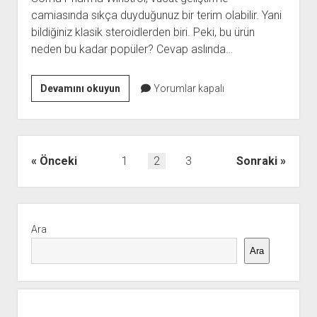
camiasında sıkça duyduğunuz bir terim olabilir. Yani
bildiğiniz klasik steroidlerden biri. Peki, bu ürün
neden bu kadar popüler? Cevap aslında…
Soma
Devamını okuyun
Yorumlar kapalı
Pharma
Winstrol
Stanozolol
10
Yazı
Önceki
1
2
3
Sonraki
Mg
sayfalaması
100
Tablet
Yan
Menü
Ara
Ara