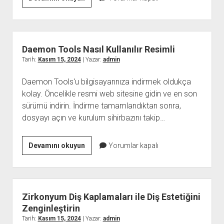
Otomatik
Araç
Nasıl
Kullanılır
Daemon Tools Nasıl Kullanılır Resimli
Tarih:
Kasım 15, 2024
| Yazar:
admin
Daemon Tools'u bilgisayarınıza indirmek oldukça
kolay. Öncelikle resmi web sitesine gidin ve en son
sürümü indirin. İndirme tamamlandıktan sonra,
dosyayı açın ve kurulum sihirbazını takip…
Daemon
Devamını okuyun
Yorumlar kapalı
Tools
Nasıl
Kullanılır
Resimli
Zirkonyum Diş Kaplamaları ile Diş Estetiğini
Zenginleştirin
Tarih:
Kasım 15, 2024
| Yazar:
admin