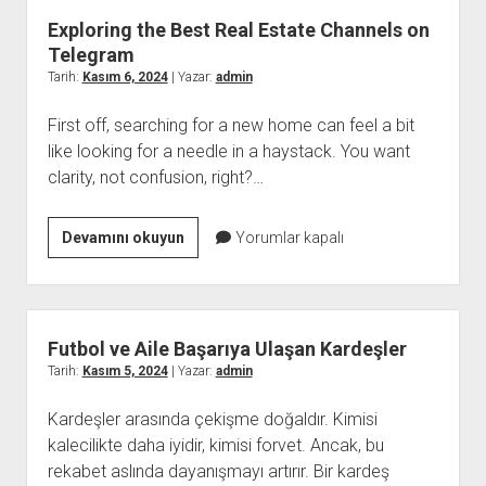
Para
Exploring the Best Real Estate Channels on
ile
Telegram
Oynamak
Tarih:
Kasım 6, 2024
| Yazar:
admin
Güvenli
First off, searching for a new home can feel a bit
mi
like looking for a needle in a haystack. You want
clarity, not confusion, right?…
Exploring
Devamını okuyun
Yorumlar kapalı
the
Best
Real
Estate
Futbol ve Aile Başarıya Ulaşan Kardeşler
Channels
Tarih:
Kasım 5, 2024
| Yazar:
admin
on
Kardeşler arasında çekişme doğaldır. Kimisi
Telegram
kalecilikte daha iyidir, kimisi forvet. Ancak, bu
rekabet aslında dayanışmayı artırır. Bir kardeş