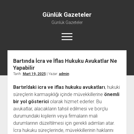
Günlük Gazeteler
Günlük Gazeteler
menüyü
aç
Bartında İcra ve İflas Hukuku Avukatlar Ne
Yapabilir
Tarih:
Mart 19, 2025
| Yazar:
admin
Bartın’daki icra ve iflas hukuku avukatları
, hukuki
süreçlerin karmaşıklığı içinde müvekkillerine
önemli
bir yol gösterici
olarak hizmet ederler. Bu
avukatlar, alacakların tahsil edilmesi ve borçlu
durumundaki kişilerin veya firmaların mali
durumlarının düzeltilmesi için gerekli adımları atar.
İcra hukuku süreçlerinde, müvekkillerinin haklarını