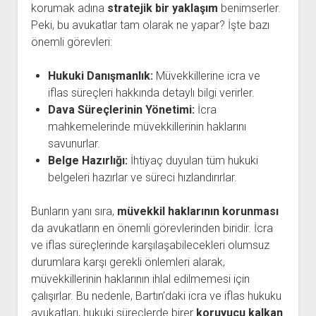
korumak adına
stratejik bir yaklaşım
benimserler.
Peki, bu avukatlar tam olarak ne yapar? İşte bazı
önemli görevleri:
Hukuki Danışmanlık:
Müvekkillerine icra ve
iflas süreçleri hakkında detaylı bilgi verirler.
Dava Süreçlerinin Yönetimi:
İcra
mahkemelerinde müvekkillerinin haklarını
savunurlar.
Belge Hazırlığı:
İhtiyaç duyulan tüm hukuki
belgeleri hazırlar ve süreci hızlandırırlar.
Bunların yanı sıra,
müvekkil haklarının korunması
da avukatların en önemli görevlerinden biridir. İcra
ve iflas süreçlerinde karşılaşabilecekleri olumsuz
durumlara karşı gerekli önlemleri alarak,
müvekkillerinin haklarının ihlal edilmemesi için
çalışırlar. Bu nedenle, Bartın’daki icra ve iflas hukuku
avukatları, hukuki süreçlerde birer
koruyucu kalkan