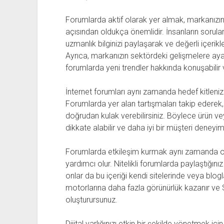
Forumlarda aktif olarak yer almak, markanızın g
açısından oldukça önemlidir. İnsanların sorular
uzmanlık bilginizi paylaşarak ve değerli içerikl
Ayrıca, markanızın sektördeki gelişmelere ay
forumlarda yeni trendler hakkında konuşabilir ve
İnternet forumları aynı zamanda hedef kitlenizin
Forumlarda yer alan tartışmaları takip ederek, 
doğrudan kulak verebilirsiniz. Böylece ürün veya 
dikkate alabilir ve daha iyi bir müşteri deneyimi
Forumlarda etkileşim kurmak aynı zamanda or
yardımcı olur. Nitelikli forumlarda paylaştığınız i
onlar da bu içeriği kendi sitelerinde veya blog
motorlarına daha fazla görünürlük kazanır ve S
oluşturursunuz.
Dijital varlığınızı etkin bir şekilde yönetmek iç