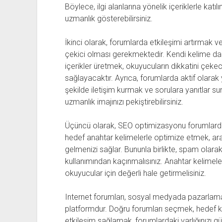
Böylece, ilgi alanlarına yönelik içeriklerle katıl
uzmanlık gösterebilirsiniz.
İkinci olarak, forumlarda etkileşimi artırmak ve d
çekici olması gerekmektedir. Kendi kelime dağ
içerikler üretmek, okuyucuların dikkatini çekec
sağlayacaktır. Ayrıca, forumlarda aktif olarak 
şekilde iletişim kurmak ve sorulara yanıtlar su
uzmanlık imajınızı pekiştirebilirsiniz.
Üçüncü olarak, SEO optimizasyonu forumlarda da
hedef anahtar kelimelerle optimize etmek, a
gelmenizi sağlar. Bununla birlikte, spam olarak
kullanımından kaçınmalısınız. Anahtar kelimeleri
okuyucular için değerli hale getirmelisiniz.
Internet forumları, sosyal medyada pazarlama p
platformdur. Doğru forumları seçmek, hedef kitl
etkileşim sağlamak, forumlardaki varlığınızı güç