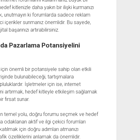
hedef kitlenizle daha yakın bir ilişki kurmanızı
ncak, unutmayın ki forumlarda sadece reklam
ici içerikler sunmanız önemlidir. Bu sayede,
tal başarınızı artırabilirsiniz.
da Pazarlama Potansiyelini
çin önemli bir potansiyele sahip olan etkili
verişinde bulunabileceği, tartışmalara
uluklardır. İşletmeler için ise, internet
ini artırmak, hedef kitleyle etkileşim sağlamak
r fırsat sunar.
manın temel yolu, doğru forumu seçmek ve hedef
lara odaklanan aktif ve ilgi çekici forumları
katılmak için doğru adımları atmanızı
fik özelliklerini anlamak da önemlidir.