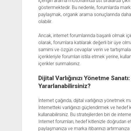
içeriğin arama motorlarında üst sıralarda çık
göstermektedir. Bu nedenle, forumlarda markanız
paylaşmak, organik arama sonuçlarında daha 
olabilir.
Ancak, internet forumlarında başarılı olmak için
olarak, forumlara katılarak değerli bir üye olma
samimi ve özgün cevaplar verin ve tartışmalar
içerikleriyle forumları istila etmek yerine, kulla
içerikler sunmalısınız.
Dijital Varlığınızı Yönetme Sanatı
Yararlanabilirsiniz?
İnternet çağında, dijital varlığınızı yönetmek ma
İnternetteki varlığınızı güçlendirmek ve hedef ki
kullanabilirsiniz. Bu stratejilerden biri de intern
Internet forumları, hedef kitlenizle doğrudan e
paylaşmanıza ve marka itibarınızı artırmanıza 