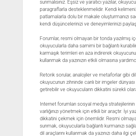
sunmalısınız. Eşsiz ve yaratıcı yazılar, okuyucu
paragraflarla desteklenmelidir. Kendi kelimeniz
patlamalarla dolu bir makale oluşturmanızı sa
kendi düşüncelerinizi ve deneyimlerinizi payla
Forumlar, resmi olmayan bir tonda yazılmış içeri
okuyucularla daha samimi bir bağlantı kurabilirsi
karmaşık terimleri en aza indirerek okuyucunun
kullanmak da yazınızın etkili olmasına yardımcı
Retorik sorular, analojiler ve metaforlar gibi dil
okuyucunun zihninde canlı bir imgeler dünyası o
getirebilir ve okuyucuların dikkatini sürekli olar
Internet forumları sosyal medya stratejilerinin
varlığınızı yönetmek için etkili bir araçtır. İyi
dikkatini çekmek için önemlidir. Resmi olmayan
sunmak, okuyucularla bağlantı kurmanızı sağlar.
dil araçlarını kullanmak da yazınızı daha ilgi çek