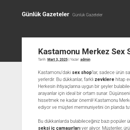
Günlük Gazeteler
Günlük Gazeteler
Kastamonu Merkez Sex 
Tarih:
Mart 3, 2025
| Yazar:
admin
Kastamonu’daki
sex shop
‘lar, sadece ürün s
yerlerdir. Bu dükkanlar, farklı
zevklere
hitap ed
Herkesin ihtiyaçlarına uygun bir şeyler bulabi
arayanlar için ideal bir ortam sunar. Düşünseni
hissetmek ne kadar önemli! Kastamonu Merkez’
ediyor ve müşteri memnuniyetini ön planda tu
Bu dükkanlarda bulabileceğiniz bazı popüler ü
seksi iç çamaşırları
yer alıyor. Müşteriler, ürü