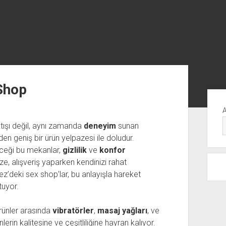
Shop
Yan
Me
atışı değil, aynı zamanda
deneyim
sunan
en geniş bir ürün yelpazesi ile doludur.
leceği bu mekanlar,
gizlilik
ve
konfor
ze, alışveriş yaparken kendinizi rahat
deki sex shop’lar, bu anlayışla hareket
tuyor.
rünler arasında
vibratörler
,
masaj yağları
, ve
nlerin kalitesine ve çeşitliliğine hayran kalıyor.