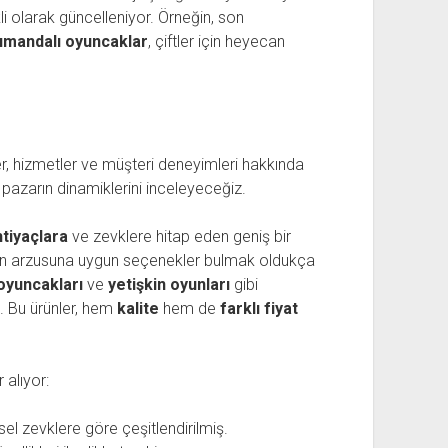
li olarak güncelleniyor. Örneğin, son
umandalı oyuncaklar
, çiftler için heyecan
r, hizmetler ve müşteri deneyimleri hakkında
l pazarın dinamiklerini inceleyeceğiz.
htiyaçlara
ve zevklere hitap eden geniş bir
yin arzusuna uygun seçenekler bulmak oldukça
oyuncakları
ve
yetişkin oyunları
gibi
 Bu ürünler, hem
kalite
hem de
farklı fiyat
 alıyor:
isel zevklere göre çeşitlendirilmiş.