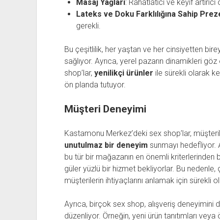
Masaj Yağları
: Rahatlatıcı ve keyif artırıcı 
Lateks ve Doku Farklılığına Sahip Preze
gerekli.
Bu çeşitlilik, her yaştan ve her cinsiyetten bire
sağlıyor. Ayrıca, yerel pazarın dinamikleri gö
shop’lar,
yenilikçi ürünler
ile sürekli olarak k
ön planda tutuyor.
Müşteri Deneyimi
Kastamonu Merkez’deki sex shop’lar, müşteril
unutulmaz bir deneyim
sunmayı hedefliyor. A
bu tür bir mağazanın en önemli kriterlerinden bi
güler yüzlü bir hizmet bekliyorlar. Bu nedenle, 
müşterilerin ihtiyaçlarını anlamak için sürekli 
Ayrıca, birçok sex shop, alışveriş deneyimini dah
düzenliyor. Örneğin, yeni ürün tanıtımları veya öz