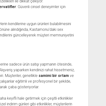
özellikleri ile dikkat çekiyor.
rvatifler
: Güvenli cinsel deneyimler için
ylerin kendilerine uygun ürünleri bulabilmesini
z önüne alındığında, Kastamonu’daki sex
endilerini güncelleyerek müşteri memnuniyetini
erine sadece ürün satışı yapmanın ötesinde,
lışveriş yaparken kendinizi rahat hissetmeniz,
ri. Müşteriler, genellikle
samimi bir ortam
ve
çalışanlar eğitimli ve profesyonel bir şekilde,
olarak çaba gösteriyorlar.
a keyifli hale getirmek için çeşitli etkinlikler
el indirim günleri gibi etkinlikler, müşterilerin