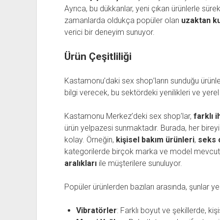
Ayrıca, bu dükkanlar, yeni çıkan ürünlerle sürek
zamanlarda oldukça popüler olan
uzaktan k
verici bir deneyim sunuyor.
Ürün Çeşitliliği
Kastamonu’daki sex shop’ların sunduğu ürünle
bilgi verecek, bu sektördeki yenilikleri ve yere
Kastamonu Merkez’deki sex shop’lar,
farklı i
ürün yelpazesi sunmaktadır. Burada, her bire
kolay. Örneğin,
kişisel bakım ürünleri
,
seks 
kategorilerde birçok marka ve model mevcut.
aralıkları
ile müşterilere sunuluyor.
Popüler ürünlerden bazıları arasında, şunlar yer
Vibratörler
: Farklı boyut ve şekillerde, kiş