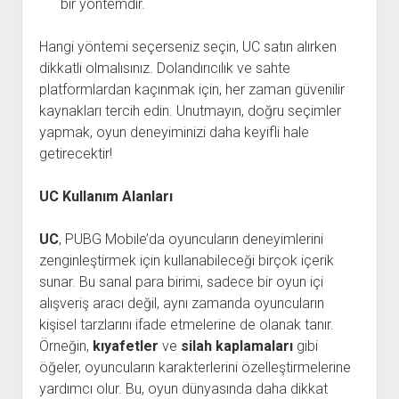
bir yöntemdir.
Hangi yöntemi seçerseniz seçin, UC satın alırken
dikkatli olmalısınız. Dolandırıcılık ve sahte
platformlardan kaçınmak için, her zaman güvenilir
kaynakları tercih edin. Unutmayın, doğru seçimler
yapmak, oyun deneyiminizi daha keyifli hale
getirecektir!
UC Kullanım Alanları
UC
, PUBG Mobile’da oyuncuların deneyimlerini
zenginleştirmek için kullanabileceği birçok içerik
sunar. Bu sanal para birimi, sadece bir oyun içi
alışveriş aracı değil, aynı zamanda oyuncuların
kişisel tarzlarını ifade etmelerine de olanak tanır.
Örneğin,
kıyafetler
ve
silah kaplamaları
gibi
öğeler, oyuncuların karakterlerini özelleştirmelerine
yardımcı olur. Bu, oyun dünyasında daha dikkat