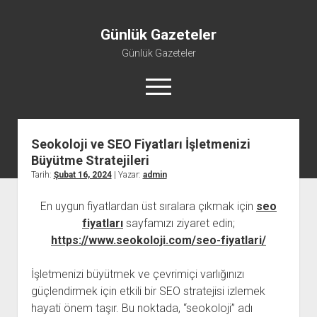
Günlük Gazeteler
Günlük Gazeteler
menüyü
aç
Seokoloji ve SEO Fiyatları İşletmenizi
Büyütme Stratejileri
Tarih:
Şubat 16, 2024
| Yazar:
admin
En uygun fiyatlardan üst sıralara çıkmak için
seo
fiyatları
sayfamızı ziyaret edin;
https://www.seokoloji.com/seo-fiyatlari/
İşletmenizi büyütmek ve çevrimiçi varlığınızı
güçlendirmek için etkili bir SEO stratejisi izlemek
hayati önem taşır. Bu noktada, “seokoloji” adı