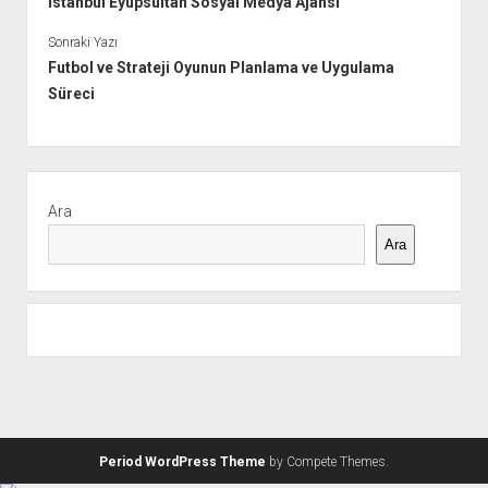
İstanbul Eyüpsultan Sosyal Medya Ajansı
Sonraki Yazı
Futbol ve Strateji Oyunun Planlama ve Uygulama
Süreci
Yan
Menü
Ara
Ara
Period WordPress Theme
by Compete Themes.