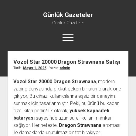
Günlük Gazeteler
Günlük Gazeteler
menüyü
aç
Vozol Star 20000 Dragon Strawnana Satışı
Tarih:
Mayıs 1, 2025
| Yazar:
admin
Vozol Star 20000 Dragon Strawnana
, modern
vaping dünyasında dikkat çeken bir ürün olarak öne
çıkıyor. Bu cihaz, kullanıcılarına eşsiz bir deneyim
sunmak için tasarlanmıştır. Peki, bu ürünü bu kadar
özel kılan nedir? İlk olarak,
yüksek kapasiteli
bataryası
sayesinde uzun süreli kullanım imkanı
sağlıyor. Her nefeste,
Dragon Strawnana
aroması
ile damaklarda unutulmaz bir tat bırakıyor.