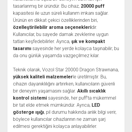
tasarlanmış bir üründür. Bu cihaz,
20000 puff
kapasitesi ile uzun süreli kullanım imkanı sağlar.
Ürünün en dikkat çekici özelliklerinden biri,
özelleştirilebilir aroma seçenekleri
dir.
Kullanıcılar, bu sayede damak zevklerine uygun
tatları keşfedebilirler. Ayrıca,
şık ve kompakt
tasarımı
sayesinde her yerde kolayca taşınabilir; bu
da onu günlük yaşamda vazgeçilmez kılar.
Teknik olarak, Vozol Star 20000 Dragon Strawnana,
yüksek kaliteli malzemeler
le üretilmiştir. Bu,
cihazın dayanıklılığını artırırken, kullanıcıların güvenli
bir deneyim yaşamasını sağlar.
Akıllı sıcaklık
kontrol sistemi
sayesinde, her puff’ta mükemmel
bir tat elde etmek mümkündür. Ayrıca,
LED
gösterge ışığı
, pil durumu hakkında anlık bilgi verir,
böylece kullanıcılar cihazlarının ne zaman şarj
edilmesi gerektiğini kolayca anlayabilirler.