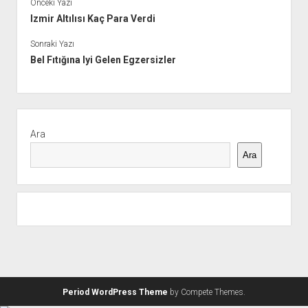
Önceki Yazı
Izmir Altılısı Kaç Para Verdi
Sonraki Yazı
Bel Fıtığına Iyi Gelen Egzersizler
Yan
Menü
Ara
Ara
Period WordPress Theme
by Compete Themes.